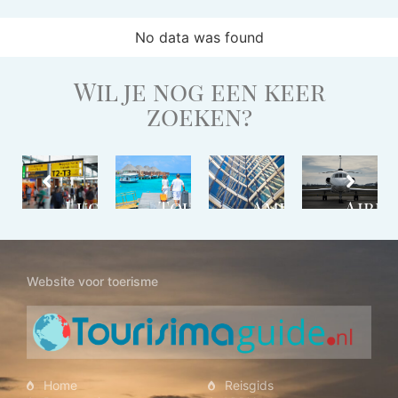
No data was found
Wil je nog een keer
zoeken?
stemming
Luchthaven
Touroperator
Ambassades
Airli
Website voor toerisme
Home
Reisgids