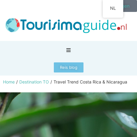
Inloggen
NL
Reis blog
Home
/
Destination TO
/
Travel Trend Costa Rica & Nicaragua