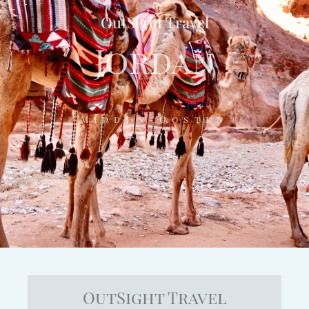
OutSight Travel
Jordan
Midden-Oosten
OutSight Travel