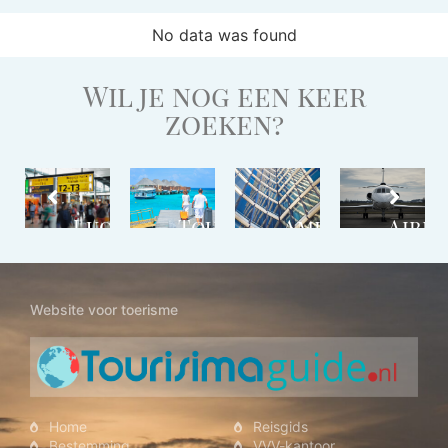
No data was found
Wil je nog een keer
zoeken?
stemming
Luchthaven
Touroperator
Ambassades
Airli
Website voor toerisme
Home
Reisgids
Bestemming
VVV-kantoor