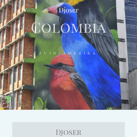
Djoser
Colombia
Zuid-Amerika
Djoser