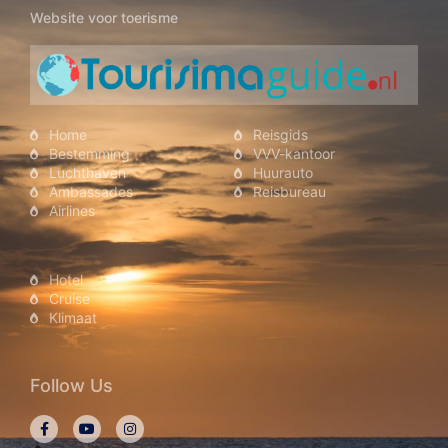
Website voor toerisme
Home
Reisgids
Bestemming
VVV-kantoor
Luchthaven
Huurauto
Ambassades
Reisbureau
Airlines
Hotel
Cruise
Klimaat
Follow Us