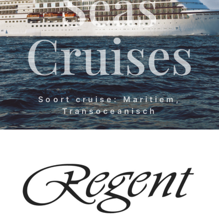
Seas
Cruises
Soort cruise: Maritiem,
Transoceanisch