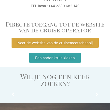
TEL Resa :
+44 2380 682 140
Directe toegang tot de website
van de cruise operator
Naar de website van de cruisemaatschappij
Een ander kruis kiezen
Wil je nog een keer
zoeken?
stemming
Luchthaven
Touroperator
Ambassades
Airli