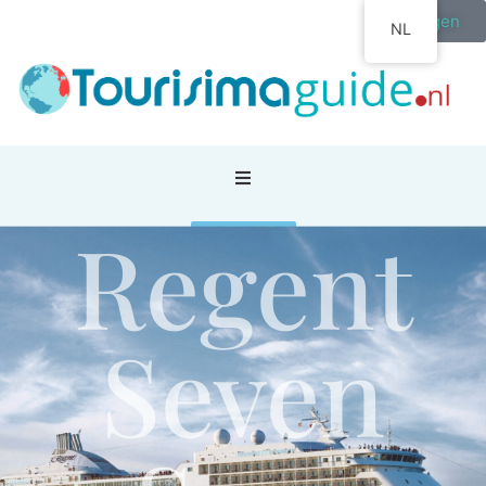
Inloggen
NL
Regent
Reis blog
Home
/
Cruise
/
Cruise
/
Regent Seven Seas Cruises
Seven