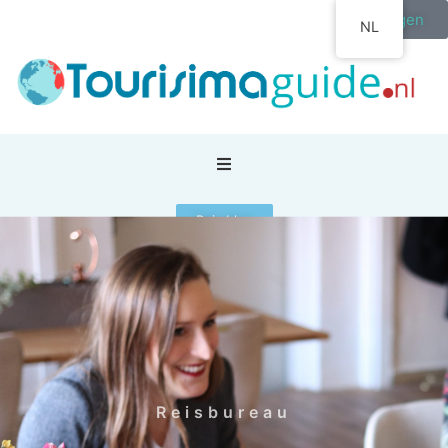
Inloggen
NL
Reis blog
Home
/
agence de voyage
/
Reisbureau
/
YourTravel agent-Marleen Scheijgrond
Reisbureau