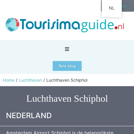
Inloggen
NL
Reis blog
Home
/
Luchthaven
/
Luchthaven Schiphol
Luchthaven Schiphol
NEDERLAND
Amsterdam Airport Schiphol is de belangrijkste