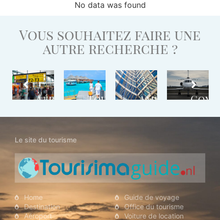
No data was found
Vous souhaitez faire une
autre recherche ?
stination
Aéroport
Tour
Ambassade
Comp
Opérateur
Aéri
Le site du tourisme
Home
Guide de voyage
Destination
Office du tourisme
Aéroport
Voiture de location