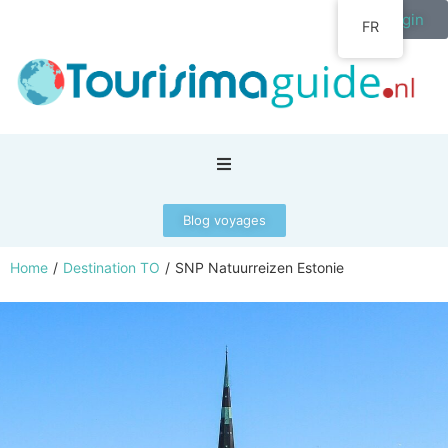
Login
FR
Blog voyages
Home
/
Destination TO
/
SNP Natuurreizen Estonie