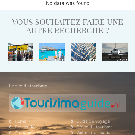
No data was found
Vous souhaitez faire une
autre recherche ?
stination
Aéroport
Tour
Ambassade
Comp
Opérateur
Aéri
Le site du tourisme
Home
Guide de voyage
Destination
Office du tourisme
Aéroport
Voiture de location