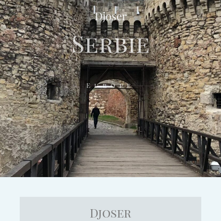
Djoser
Serbie
Europe
Djoser