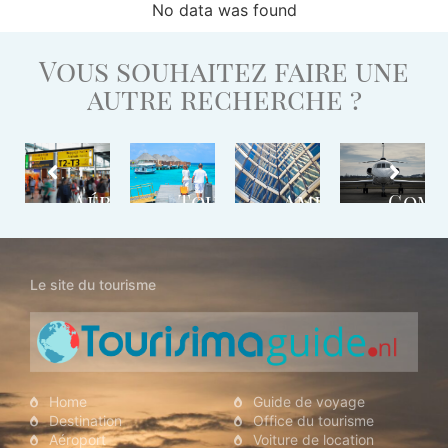
No data was found
Vous souhaitez faire une
autre recherche ?
stination
Aéroport
Tour
Ambassade
Comp
Opérateur
Aéri
Le site du tourisme
Home
Guide de voyage
Destination
Office du tourisme
Aéroport
Voiture de location