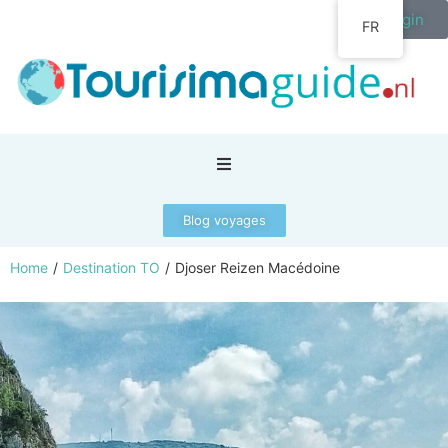
Login
FR
Blog voyages
Home
/
Destination TO
/
Djoser Reizen Macédoine