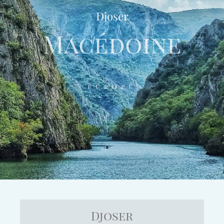
Djoser
Macédoine
Europe
Djoser