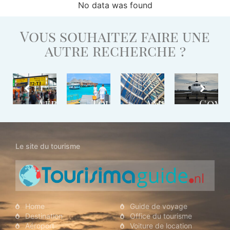
No data was found
Vous souhaitez faire une
autre recherche ?
stination
Aéroport
Tour
Ambassade
Comp
Opérateur
Aéri
Le site du tourisme
Home
Guide de voyage
Destination
Office du tourisme
Aéroport
Voiture de location