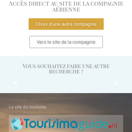
Accès direct au site de la compagnie
aérienne
Choix d'une autre compagnie
Vers le site de la compagnie
Vous souhaitez faire une autre
recherche ?
stination
Aéroport
Tour
Ambassade
Comp
Opérateur
Aéri
Le site du tourisme