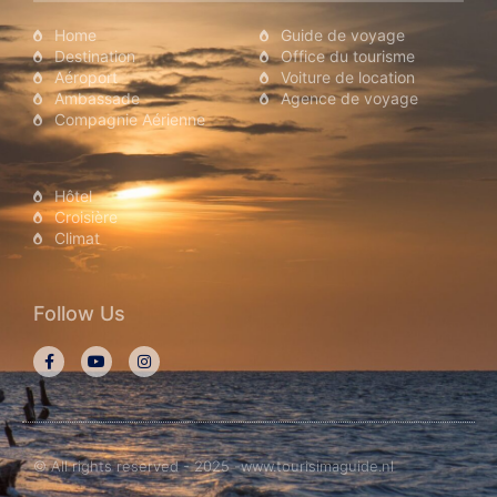
Home
Guide de voyage
Destination
Office du tourisme
Aéroport
Voiture de location
Ambassade
Agence de voyage
Compagnie Aérienne
Hôtel
Croisière
Climat
Follow Us
© All rights reserved - 2025 -www.tourisimaguide.nl