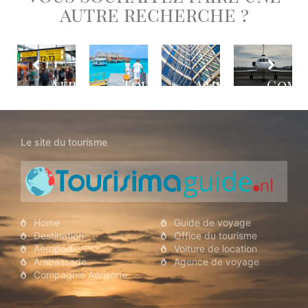
autre recherche ?
stination
Aéroport
Tour
Ambassade
Comp
Opérateur
Aéri
Le site du tourisme
Home
Guide de voyage
Destination
Office du tourisme
Aéroport
Voiture de location
Ambassade
Agence de voyage
Compagnie Aérienne