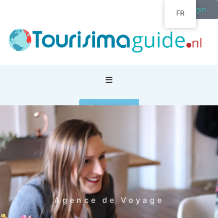
Login
FR
Blog voyages
Home
/
agence de voyage
/
Agence de voyage
/
YourTravel agent-Evie de Best
Agence de Voyage